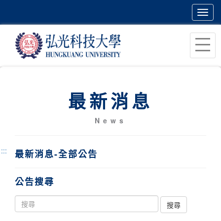
Toggl
navig
跳
到
主
要
內
最新消息
容
區
News
塊
:::
最新消息-全部公告
公告搜尋