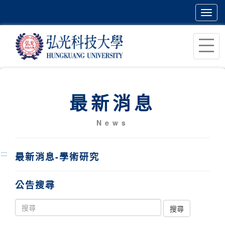
Toggl
navig
跳
到
主
要
內
最新消息
容
區
News
塊
:::
最新消息-學術研究
公告搜尋