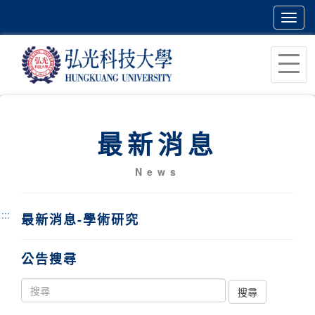
Toggl
navig
跳
到
主
要
內
最新消息
容
區
News
塊
:::
最新消息-學術研究
公告搜尋