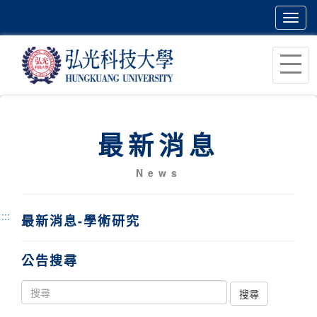
Toggl
navig
跳
到
主
要
內
最新消息
容
區
News
塊
:::
最新消息-學術研究
公告搜尋