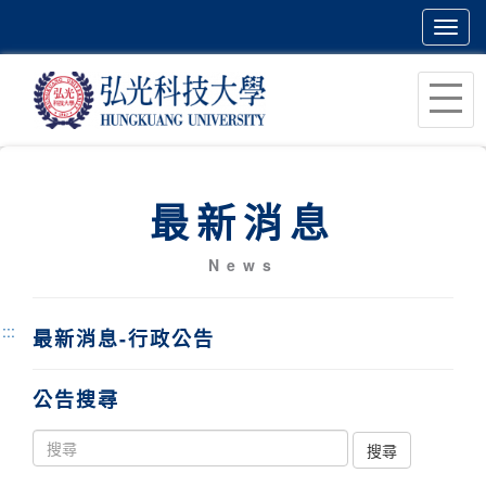
Toggl
navig
跳
到
主
要
內
最新消息
容
區
News
塊
:::
最新消息-行政公告
公告搜尋