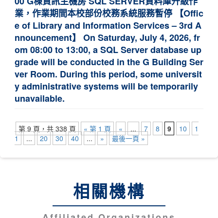
00 G棟資訊主機房 SQL SERVER資料庫升級作
業，作業期間本校部份校務系統服務暫停 【Offic
e of Library and Information Services – 3rd A
nnouncement】 On Saturday, July 4, 2026, fr
om 08:00 to 13:00, a SQL Server database up
grade will be conducted in the G Building Ser
ver Room. During this period, some universit
y administrative systems will be temporarily
unavailable.
第 9 頁，共 338 頁
« 第 1 頁
«
...
7
8
9
10
1
1
...
20
30
40
...
»
最後一頁 »
相關機構
Affiliated Organizations