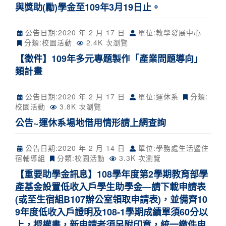
與獎助(勵)學金至109年3月19日止。
公告日期:
2020 年 2 月 17 日
單位:教學發展中心
分類:
校園活動
2.4K 次瀏覽
【徵件】109年多元專題製作「產業問題導向」
類計畫
公告日期:
2020 年 2 月 17 日
單位:運休系
分類:
校園活動
3.8K 次瀏覽
公告~運休系場地借用情形請上網查詢
公告日期:
2020 年 2 月 14 日
單位:學務處生活暨住
宿輔導組
分類:
校園活動
3.3K 次瀏覽
【重要助學金訊息】108學年度第2學期教育部學
產基金設置低收入戶學生助學金—請下載申請表
(或至生宿組B107辦公室領取申請表)，並備齊10
9年度低收入戶證明及108-1學期成績單須60分以
上，授權書，新申請者須另附印章，統一繳件申