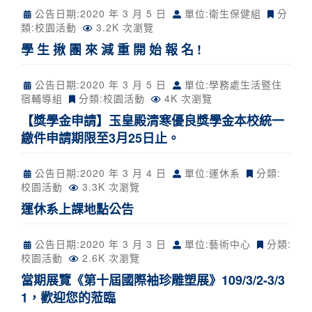
公告日期:
2020 年 3 月 5 日
單位:衛生保健組
分
類:
校園活動
3.2K 次瀏覽
學 生 揪 團 來 減 重 開 始 報 名 !
公告日期:
2020 年 3 月 5 日
單位:學務處生活暨住
宿輔導組
分類:
校園活動
4K 次瀏覽
【獎學金申請】玉皇殿清寒優良獎學金本校統一
繳件申請期限至3月25日止。
公告日期:
2020 年 3 月 4 日
單位:運休系
分類:
校園活動
3.3K 次瀏覽
運休系上課地點公告
公告日期:
2020 年 3 月 3 日
單位:藝術中心
分類:
校園活動
2.6K 次瀏覽
當期展覽《第十屆國際袖珍雕塑展》109/3/2-3/3
1，歡迎您的蒞臨