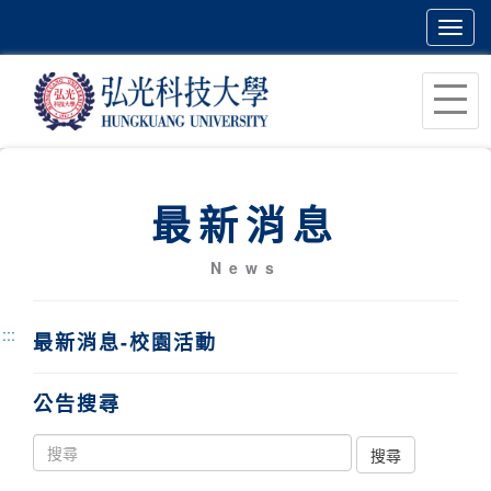
Toggl
navig
跳
到
主
要
內
最新消息
容
區
News
塊
:::
最新消息-校園活動
公告搜尋