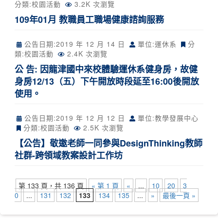
分類:
校園活動
3.2K 次瀏覽
109年01月 教職員工職場健康諮詢服務
公告日期:
2019 年 12 月 14 日
單位:運休系
分
類:
校園活動
2.4K 次瀏覽
公 告: 因龍津國中來校體驗運休系健身房，故健
身房12/13（五）下午開放時段延至16:00後開放
使用。
公告日期:
2019 年 12 月 12 日
單位:教學發展中心
分類:
校園活動
2.5K 次瀏覽
【公告】敬邀老師一同參與DesignThinking教師
社群-跨領域教案設計工作坊
第 133 頁，共 136 頁
« 第 1 頁
«
...
10
20
3
0
...
131
132
133
134
135
...
»
最後一頁 »