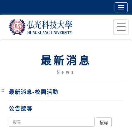
Toggl
navig
跳
到
主
要
內
最新消息
容
區
News
塊
:::
最新消息-校園活動
公告搜尋