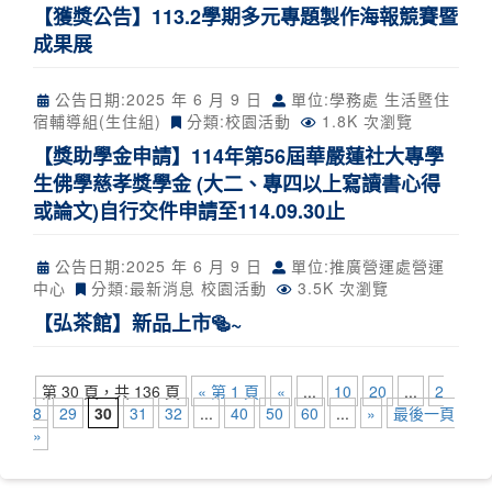
【獲獎公告】113.2學期多元專題製作海報競賽暨
成果展
公告日期:
2025 年 6 月 9 日
單位:學務處 生活暨住
宿輔導組(生住組)
分類:
校園活動
1.8K 次瀏覽
【獎助學金申請】114年第56屆華嚴蓮社大專學
生佛學慈孝獎學金 (大二、專四以上寫讀書心得
或論文)自行交件申請至114.09.30止
公告日期:
2025 年 6 月 9 日
單位:推廣營運處營運
中心
分類:
最新消息
校園活動
3.5K 次瀏覽
【弘茶館】新品上市🥯~
第 30 頁，共 136 頁
« 第 1 頁
«
...
10
20
...
2
8
29
30
31
32
...
40
50
60
...
»
最後一頁
»