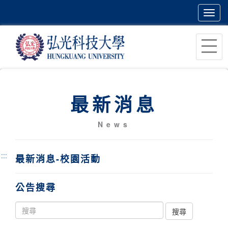
Toggl
navig
跳
到
主
要
內
最新消息
容
區
News
塊
:::
最新消息-校園活動
公告搜尋