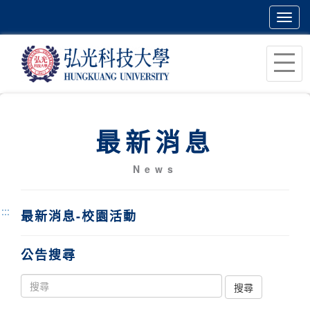
Toggl
navig
跳
到
主
要
內
最新消息
容
區
News
塊
:::
最新消息-校園活動
公告搜尋