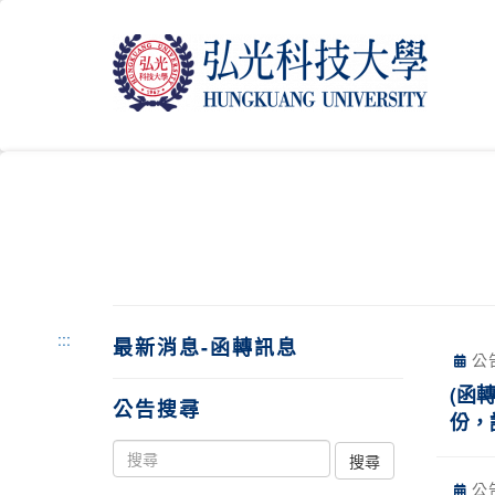
跳
到
主
要
內
容
區
塊
:::
最新消息-函轉訊息
公
(函
公告搜尋
份，
公