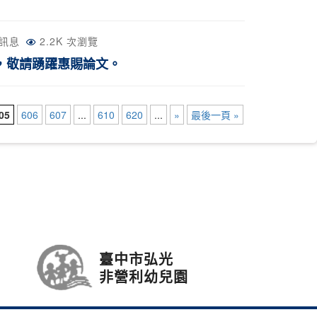
訊息
2.2K 次瀏覽
，敬請踴躍惠賜論文。
05
606
607
...
610
620
...
»
最後一頁 »
臺中市弘光
非營利幼兒園