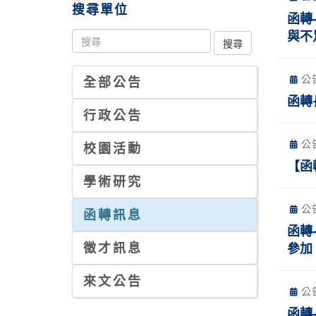
搜尋單位
函轉
與不
公
全部公告
函轉
行政公告
公
校園活動
【函
學術研究
公
函轉訊息
函轉
徵才訊息
參加
來文公告
公
函轉