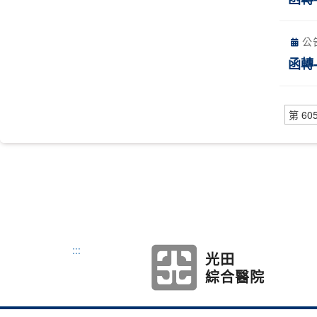
公
函轉
第 60
:::
光田
綜合醫院