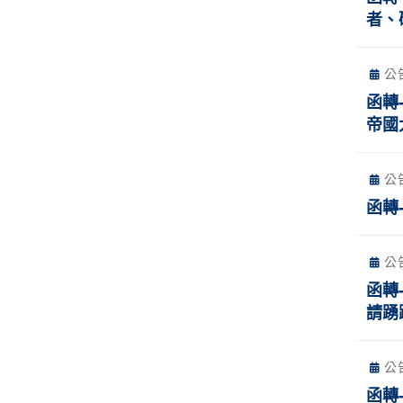
者、
公
函轉
帝國
公
函轉
公
函轉
請踴
公
函轉