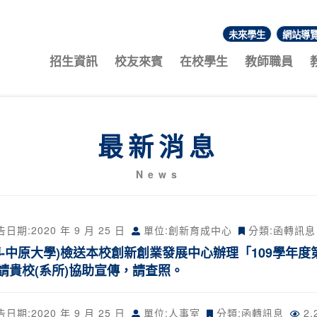
未來學生
網站導
:::
招生資訊
校友來賓
在校學生
教師職員
最新消息
News
告日期:
2020 年 9 月 25 日
單位:創新育成中心
分類:
函轉訊息
轉-中原大學)檢送本校創新創業發展中心辦理「109學年度
請貴校(系所)協助宣傳，請查照。
告日期:
2020 年 9 月 25 日
單位:人事室
分類:
函轉訊息
2