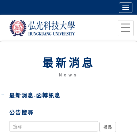
Toggl
navig
跳
到
主
要
內
最新消息
容
區
News
塊
:::
最新消息-函轉訊息
公告搜尋