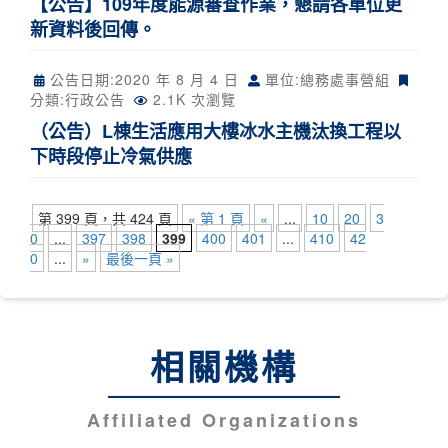
【公告】109年度能源審查作業，懇請各單位更
新資料後回傳。
公告日期:
2020 年 8 月 4 日
單位:總務處事營組
分類:
行政公告
2.1K 次瀏覽
（公告）L棟生活應用大樓冰水主機汰換工程以
下時段停止冷氣供應
第 399 頁，共 424 頁
« 第 1 頁
«
...
10
20
3
0
...
397
398
399
400
401
...
410
42
0
...
»
最後一頁 »
相關機構
Affiliated Organizations