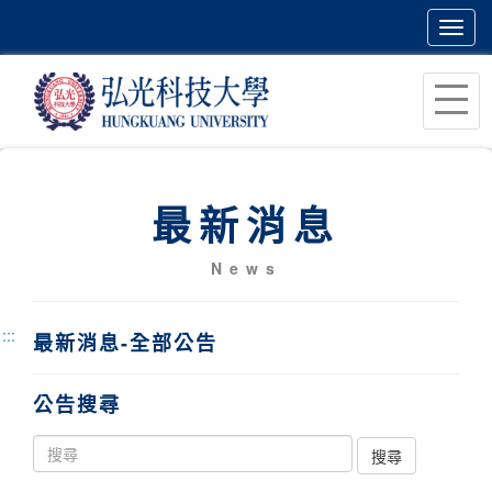
Toggl
navig
跳
到
主
要
內
最新消息
容
區
News
塊
:::
最新消息-全部公告
公告搜尋