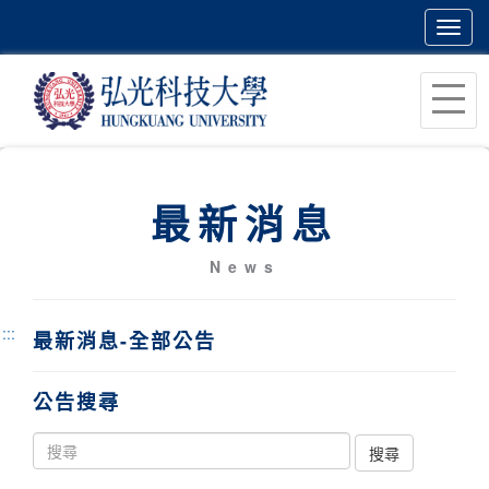
Toggl
navig
跳
到
主
要
內
最新消息
容
區
News
塊
:::
最新消息-全部公告
公告搜尋