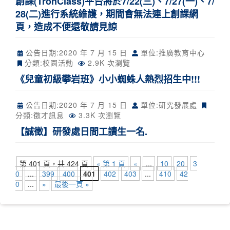
創課(TronClass)平台將於7/22(三)、7/27(一)、7/
28(二)進行系統維護，期間會無法連上創課網
頁，造成不便還敬請見諒
公告日期:
2020 年 7 月 15 日
單位:推廣教育中心
分類:
校園活動
2.9K 次瀏覽
《兒童初級攀岩班》小小蜘蛛人熱烈招生中!!!
公告日期:
2020 年 7 月 15 日
單位:研究發展處
分類:
徵才訊息
3.3K 次瀏覽
【誠徵】研發處日間工讀生一名.
第 401 頁，共 424 頁
« 第 1 頁
«
...
10
20
3
0
...
399
400
401
402
403
...
410
42
0
...
»
最後一頁 »