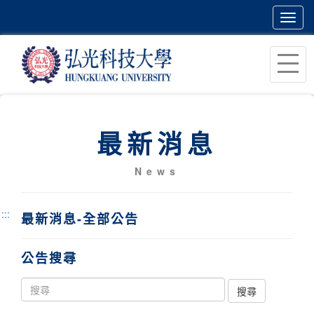
Toggl
navig
跳
到
主
要
內
最新消息
容
區
News
塊
:::
最新消息-全部公告
公告搜尋