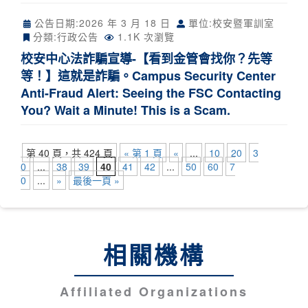
公告日期:
2026 年 3 月 18 日
單位:校安暨軍訓室
分類:
行政公告
1.1K 次瀏覽
校安中心法詐騙宣導-【看到金管會找你？先等
等！】這就是詐騙。Campus Security Center
Anti-Fraud Alert: Seeing the FSC Contacting
You? Wait a Minute! This is a Scam.
第 40 頁，共 424 頁
« 第 1 頁
«
...
10
20
3
0
...
38
39
40
41
42
...
50
60
7
0
...
»
最後一頁 »
相關機構
Affiliated Organizations