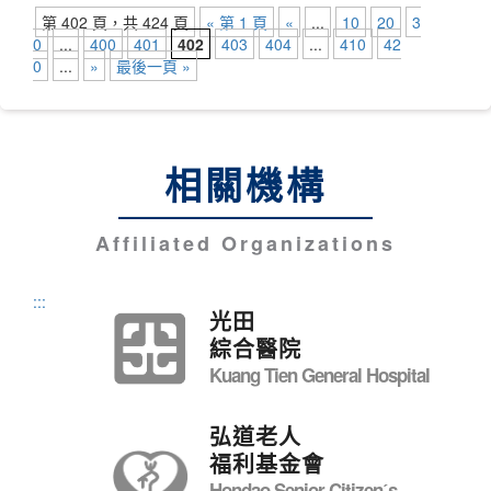
第 402 頁，共 424 頁
« 第 1 頁
«
...
10
20
3
0
...
400
401
402
403
404
...
410
42
0
...
»
最後一頁 »
相關機構
Affiliated Organizations
:::
光田
綜合醫院
Kuang Tien General Hospital
弘道老人
福利基金會
Hondao Senior Citizenˊs