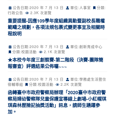
公告日期:
2020 年 7 月 13 日
單位:人事室
分類:
行政公告
2.3K 次瀏覽
重要提醒-因應109學年度組織異動暨副校長職權
範疇之規劃，各項法規包裹式變更事宜及相關時
程說明
公告日期:
2020 年 7 月 13 日
單位:創新育成中心
分類:
校園活動
2.1K 次瀏覽
★本校今年度三創競賽-第二階段（決賽-團隊簡
報審查）評選結果公佈囉~~~
公告日期:
2020 年 7 月 13 日
單位:學務處生活暨住
宿輔導組
分類:
校園活動
2.2K 次瀏覽
函轉臺中市政府警察局辦理「2020臺中市政府警
察局婦幼警察隊兒童保護宣導線上劇場-小紅帽琪
琪森林歷險記抽獎活動」訊息，請師生踴躍參
加。