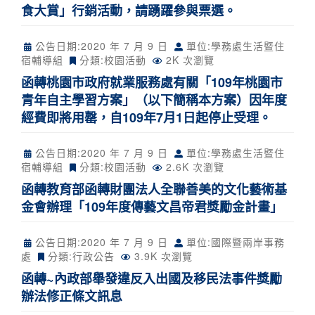
食大賞」行銷活動，請踴躍參與票選。
公告日期:
2020 年 7 月 9 日
單位:學務處生活暨住
宿輔導組
分類:
校園活動
2K 次瀏覽
函轉桃園市政府就業服務處有關「109年桃園市
青年自主學習方案」（以下簡稱本方案）因年度
經費即將用罄，自109年7月1日起停止受理。
公告日期:
2020 年 7 月 9 日
單位:學務處生活暨住
宿輔導組
分類:
校園活動
2.6K 次瀏覽
函轉教育部函轉財團法人全聯善美的文化藝術基
金會辦理「109年度傳藝文昌帝君獎勵金計畫」
公告日期:
2020 年 7 月 9 日
單位:國際暨兩岸事務
處
分類:
行政公告
3.9K 次瀏覽
函轉~內政部舉發違反入出國及移民法事件獎勵
辦法修正條文訊息