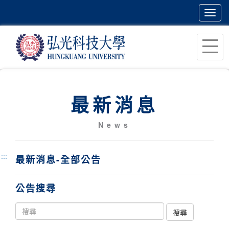
Toggl
navig
跳
到
主
要
內
最新消息
容
區
News
塊
:::
最新消息-全部公告
公告搜尋