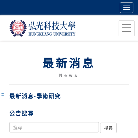
Toggl
navig
跳
到
主
要
內
最新消息
容
區
News
塊
:::
最新消息-學術研究
公告搜尋