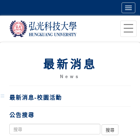
Toggl
navig
跳
到
主
要
內
最新消息
容
區
News
塊
:::
最新消息-校園活動
公告搜尋