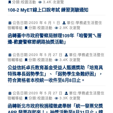
分類:
校園活動
3.4K 次瀏覽
108-2 MyET線上口說考試 練習測驗通知
公告日期:
2020 年 6 月 1 日
單位:學務處生活暨住
宿輔導組
分類:
校園活動
2.9K 次瀏覽
函轉臺中市政府警察局辦理109年「咱警賀ㄟ厝
邊-歡慶警察節網路抽獎活動」
公告日期:
2020 年 5 月 27 日
單位:學務處生活暨住
宿輔導組
分類:
校園活動
3.4K 次瀏覽
公益信託卓氏教育基金受益人甄選獎助「培育具
特殊專長弱勢學生」、「弱勢學生急難紓困」，
符合資格者本校統一收件至6月8日止。
公告日期:
2020 年 5 月 27 日
單位:學務處生活暨住
宿輔導組
分類:
校園活動
3.3K 次瀏覽
函轉新北市政府稅捐稽徵處舉辦「統一發票兌獎
APP 發票存起來！」抽獎活動至8月31日止，請