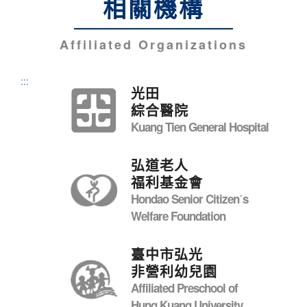
相關機構
Affiliated Organizations
:::
光田
綜合醫院
Kuang Tien General Hospital
弘道老人
福利基金會
Hondao Senior Citizenˊs
Welfare Foundation
臺中市弘光
非營利幼兒園
Affiliated Preschool of
Hung Kuang University