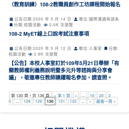
（教育訓練）108-2教職員創作工坊課程開始報名
公告日期:
2020 年 5 月 14 日
單位:國際溝通英語系
分類:
校園活動
2.6K 次瀏覽
108-2 MyET線上口說考試注意事項
公告日期:
2020 年 5 月 12 日
單位:人事室
分類:
校園活動
2.8K 次瀏覽
【公告】本校人事室訂於109年5月21日舉辦「有
關教師權利義務說明暨多元升等諮詢與分享會
議」，敬邀專任教師踴躍報名參加，請查照。
第 130 頁，共 136 頁
« 第 1 頁
«
...
10
20
3
0
...
128
129
130
131
132
...
»
最後一頁 »