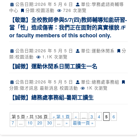
公告日期:
2026 年 5 月 6 日
單位:學務處諮商輔導
中心
分類:
校園活動
726 次瀏覽
【敬邀】全校教師參與5/7(四)教師輔導知能研習-
當「性」造成傷害：我們正在面對的真實樣貌 /F
or faculty members of this school only.
公告日期:
2026 年 5 月 5 日
單位:運動休閒系
分
類:
校園活動
1.1K 次瀏覽
【誠徵】運動休閒系日間工讀生一名
公告日期:
2026 年 5 月 5 日
單位:總務處事務組
分類:
徵才訊息
最新消息
校園活動
1K 次瀏覽
【誠徵】總務處事務組-暑期工讀生
第 5 頁，共 136 頁
« 第 1 頁
«
...
3
4
5
6
7
...
10
20
30
...
»
最後一頁 »