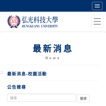
Toggl
navig
跳
到
主
要
內
最新消息
容
區
News
塊
:::
最新消息-校園活動
公告搜尋