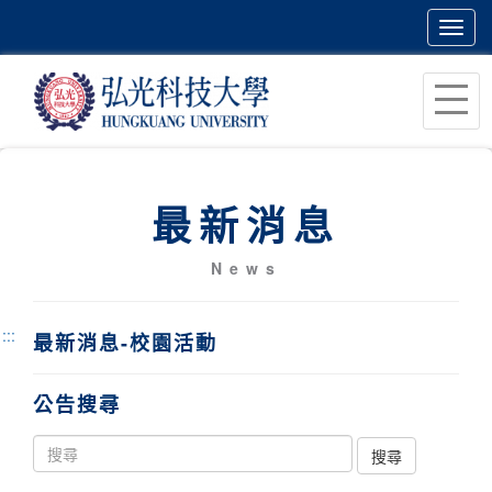
Toggl
navig
跳
到
主
要
內
最新消息
容
區
News
塊
:::
最新消息-校園活動
公告搜尋