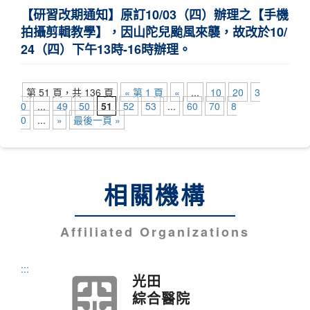
【研習改期通知】原訂10/03（四）辦理之【手機
拍攝剪輯教學】，因山陀兒颱風來襲，故改於10/
24（四）下午13時-16時辦理。
第 51 頁，共 136 頁
« 第 1 頁
«
...
10
20
3
0
...
49
50
51
52
53
...
60
70
8
0
...
»
最後一頁 »
相關機構
Affiliated Organizations
:::
光田
綜合醫院