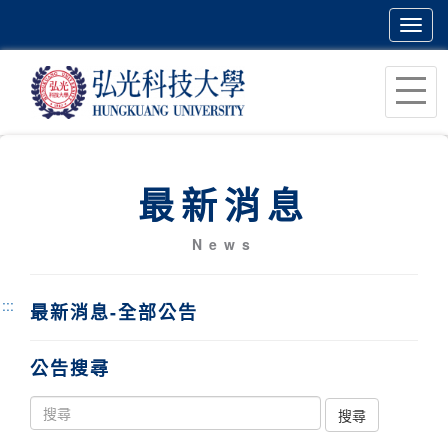
Toggl
navig
跳
到
主
要
內
最新消息
容
區
News
塊
:::
最新消息-全部公告
公告搜尋