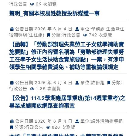
行政公告
6K 次瀏覽
聲明_有關本校易姓教授投訴媒體一事
公告日期:
2026 年 6 月 4 日
單位:學務處 生活暨住
宿輔導組(生住組)
分類:
行政公告
742 次瀏覽
【函轉】「勞動部辦理失業勞工子女就學補助實
施要點」修正內容暨名稱為「勞動部辦理失業勞
工在學子女生活扶助金實施要點」一案，有涉申
領學生相關學雜費減免、補助等重複請領規定
公告日期:
2026 年 6 月 4 日
單位:註冊組
分類:
行政公告
1.8K 次瀏覽
【公告】114.2學期應屆畢業班(第14週畢業考)之
畢業成績開放網路查詢事宜
公告日期:
2026 年 6 月 4 日
單位:課外活動指導組
分類:
行政公告
826 次瀏覽