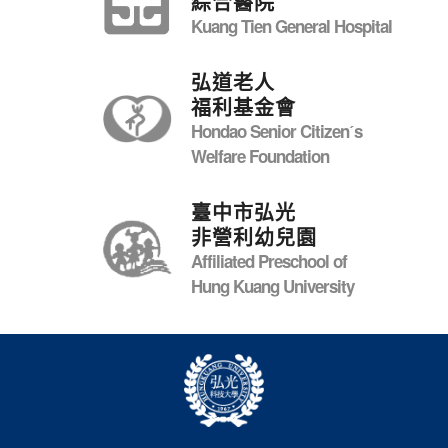
綜合醫院
Kuang Tien General Hospital
弘道老人
福利基金會
Hondao Senior Citizenˊs
Welfare Foundation
臺中市弘光
非營利幼兒園
Affiliated Preschool of
Hung Kuang University