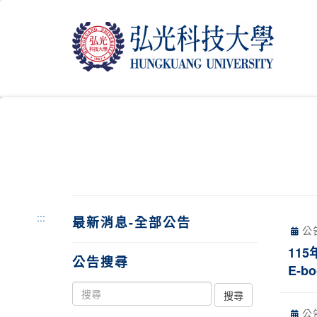
跳
到
主
要
內
容
區
塊
:::
最新消息-全部公告
公
11
公告搜尋
E-bo
公