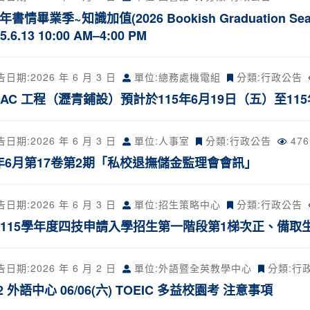
6年書情畢業季~知識加值(2026 Bookish Graduation Season
5.6.13 10:00 AM–4:00 PM
告日期:
2026 年 6 月 3 日
單位:總務處機電組
分類:
行政公告
 AC 工程（瀝青鋪設）預計於115年6月19日（五）至11
告日期:
2026 年 6 月 3 日
單位:人事室
分類:
行政公告
47
5年6月第17卷第2期「私校退撫儲金監理會會訊」
告日期:
2026 年 6 月 3 日
單位:招生策略中心
分類:
行政公告
 115學年度四技申請入學招生第一階段第1梯次正、備取
告日期:
2026 年 6 月 2 日
單位:外語暨全英教學中心
分類:
行
-2 外語中心 06/06(六) TOEIC 多益校園考 注意事項