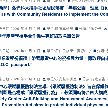
告日期:
2026 年 6 月 2 日
單位:謝鳳秋
分類:
行政公告
67
聞】弘光科大攜手社區居民落實「無痕公園」理念【Hungkuang
airs with Community Residents to Implement the Con
告日期:
2026 年 6 月 2 日
單位:國際專修部
分類:
行政公告
5學年度產學攜手合作僑生專班錄取名單公告
告日期:
2026 年 6 月 1 日
單位:原住民族學生資源中心
分類:
畢業啟程祝福禮｜帶著原資中心的祝福與力量，勇敢迎向未來“Only fo
.O.C. passport.”
告日期:
2026 年 6 月 1 日
單位:校安暨軍訓室
分類:
行政公告
中心跟蹤騷擾防制法宣導-《跟蹤騷擾防制法》旨在保護
判斷是否構成「跟蹤騷擾行為」，必須同時符合四大構成要
fety Center Anti-Stalking and Harassment Awarenes
 Prevention Act aims to protect individual physical a