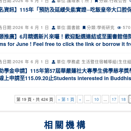
告日期:
2026 年 6 月 1 日
單位:護理系 ( 所 )
分類:
行政公告
名資訊】115年「預防及延緩失能實證─吃飯皇帝大口腔
告日期:
2026 年 6 月 1 日
單位:圖書館
分類:
學術研究
57
推廣】6月精選新片來囉！歡迎點選連結或至圖書館借閱欣賞~Resou
ms for June ! Feel free to click the link or borrow it f
告日期:
2026 年 6 月 1 日
單位:學務處 生活暨住宿輔導組(生住組
助學金申請】115年第57屆華嚴蓮社大專學生佛學慈孝獎
申請至115.09.20止Students interested in Buddhism 
第 19 頁，共 424 頁
« 第 1 頁
«
...
10
...
17
18
相關機構