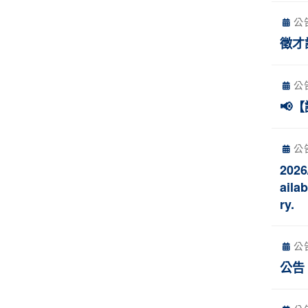
公
徵才
公
📢
公
202
aila
ry.
公
公告