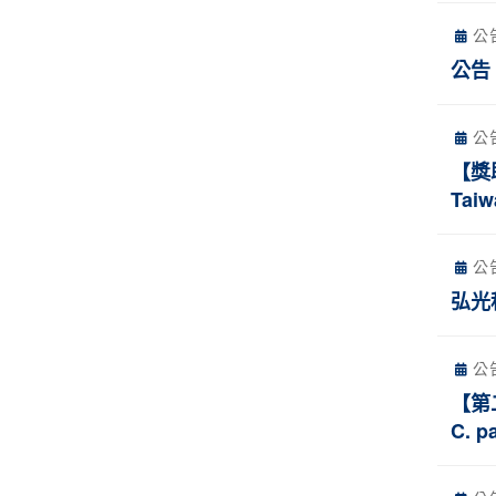
公
公告
公
【獎
Taiw
公
弘光
公
【第二
C. p