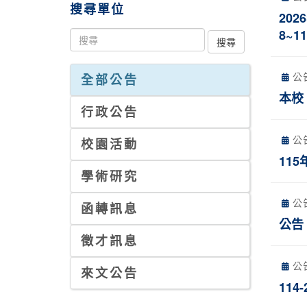
搜尋單位
202
8~11
公
全部公告
本校
行政公告
公
校園活動
11
學術研究
公
函轉訊息
公告
徵才訊息
公
來文公告
114