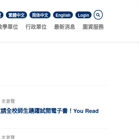
覽
繁體中文
简体中文
English
Login
教學單位
行政單位
最新消息
圖資服務
4 次瀏覽
請全校師生踴躍試閱電子書！You Read
6 次瀏覽