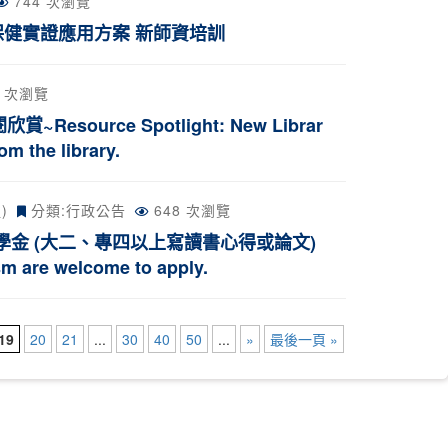
744 次瀏覽
保健實證應用方案 新師資培訓
0 次瀏覽
rce Spotlight: New Librar
rom the library.
)
分類:
行政公告
648 次瀏覽
學金 (大二、專四以上寫讀書心得或論文)
are welcome to apply.
19
20
21
...
30
40
50
...
»
最後一頁 »