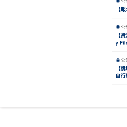
公
【報
公
【資源
y Fil
公
【獎
自行線上