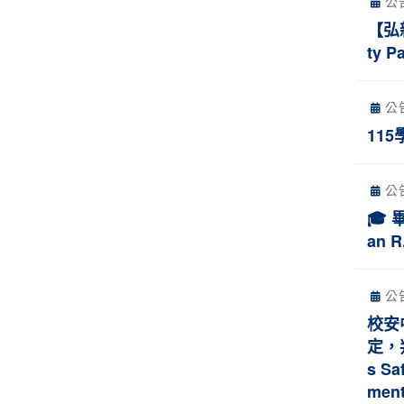
公
【弘新
ty P
公
11
公
🎓 
an R
公
校安
定，
s Sa
ment