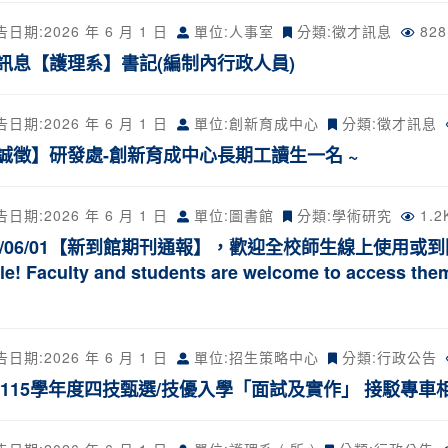
告日期:
2026 年 6 月 1 日
單位:人事室
分類:
徵才訊息
82
訊息【護理系】書記(編制內行政人員)
告日期:
2026 年 6 月 1 日
單位:創新育成中心
分類:
徵才訊息
【誠徵】研發處-創新育成中心長期工讀生一名 ~
告日期:
2026 年 6 月 1 日
單位:圖書館
分類:
學術研究
1.
6/06/01【新到館期刊通報】，歡迎全校師生線上使用或到圖書館借閱
ble! Faculty and students are welcome to access them
告日期:
2026 年 6 月 1 日
單位:招生策略中心
分類:
行政公告
 115學年度四技甄選/技優入學「面試及實作」 接駁專車