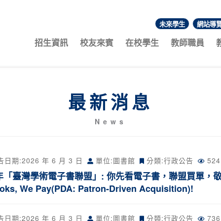
未來學生
網站導
:::
招生資訊
校友來賓
在校學生
教師職員
最新消息
News
告日期:
2026 年 6 月 3 日
單位:圖書館
分類:
行政公告
52
5年「臺灣學術電子書聯盟」: 你先看電子書，聯盟買單，敬
oks, We Pay(PDA: Patron-Driven Acquisition)!
告日期:
2026 年 6 月 3 日
單位:圖書館
分類:
行政公告
73