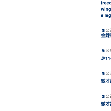
free
wing
e le
公
金線
公
🎉1
公
徵才
公
徵才