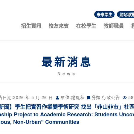
未來學生
網站導
:::
招生資訊
校友來賓
在校學生
教師職員
最新消息
News
告日期:
2026 年 5 月 26 日
單位:謝鳳秋
分類:
行政公告
5
新聞】學生把實習作業變學術研究 找出「非山非市」社區醫療困境
nship Project to Academic Research: Students Unco
nous, Non-Urban” Communities