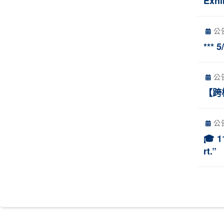
Exhi
公
***
公
【跨
公
🎓 
rt.”