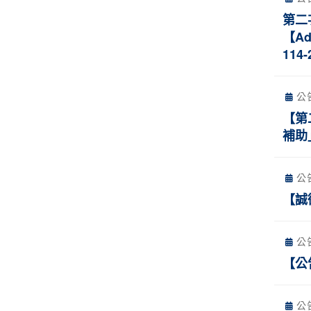
第二
【Adv
114-
公
【第
補助
公
【誠
公
【公
公