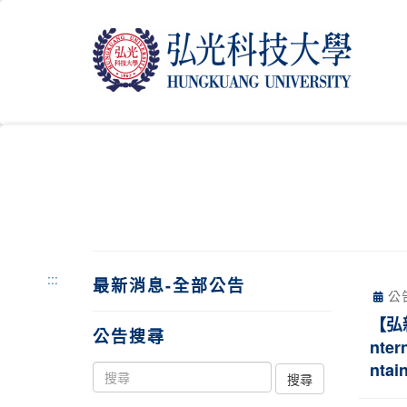
跳
到
主
要
內
容
區
塊
:::
最新消息-全部公告
公
【弘
公告搜尋
nter
ntai