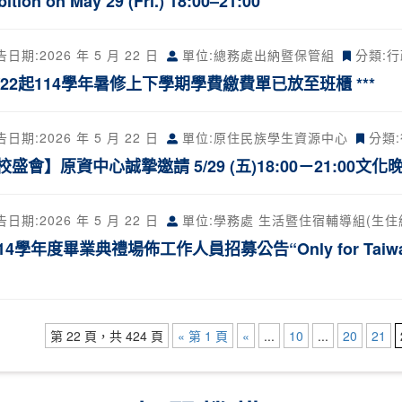
bition on May 29 (Fri.) 18:00–21:00
告日期:
2026 年 5 月 22 日
單位:總務處出納暨保管組
分類:
行
 5/22起114學年暑修上下學期學費繳費單已放至班櫃 ***
告日期:
2026 年 5 月 22 日
單位:原住民族學生資源中心
分類:
校盛會】原資中心誠摯邀請 5/29 (五)18:00－21:00
告日期:
2026 年 5 月 22 日
單位:學務處 生活暨住宿輔導組(生住
114學年度畢業典禮場佈工作人員招募公告“Only for Taiwanese s
第 22 頁，共 424 頁
« 第 1 頁
«
...
10
...
20
21