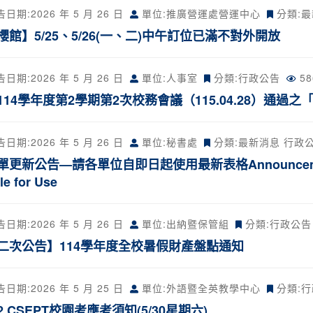
告日期:
2026 年 5 月 26 日
單位:推廣營運處營運中心
分類:
最
櫻館】5/25、5/26(一、二)中午訂位已滿不對外開放
告日期:
2026 年 5 月 26 日
單位:人事室
分類:
行政公告
5
114學年度第2學期第2次校務會議（115.04.28）通過
告日期:
2026 年 5 月 26 日
單位:秘書處
分類:
最新消息
行政
更新公告—請各單位自即日起使用最新表格Announcement: Up
le for Use
告日期:
2026 年 5 月 26 日
單位:出納暨保管組
分類:
行政公告
二次公告】114學年度全校暑假財產盤點通知
告日期:
2026 年 5 月 25 日
單位:外語暨全英教學中心
分類:
行
-2 CSEPT校園考應考須知(5/30星期六)