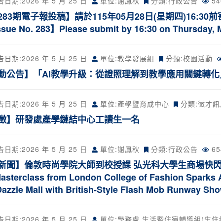
告日期:
2026 年 5 月 25 日
單位:謝鳳秋
分類:
行政公告
5
83期電子報投稿】請於115年05月28日(星期四)16:30前寄送【Cal
Issue No. 283】Please submit by 16:30 on Thursday, M
告日期:
2026 年 5 月 25 日
單位:教學發展組
分類:
校園活動
動公告】「AI教學升級：從證照理解到教學應用關鍵轉化
告日期:
2026 年 5 月 25 日
單位:產學暨育成中心
分類:
徵才訊
徵】研發處產學鏈結中心工讀生一名
告日期:
2026 年 5 月 25 日
單位:謝鳳秋
分類:
行政公告
6
新聞】倫敦時尚學院大師到校授課 弘光科大學生商場快閃秀英
sterclass from London College of Fashion Sparks 
Dazzle Mall with British-Style Flash Mob Runway Sh
告日期:
2026 年 5 月 25 日
單位:學務處 生活暨住宿輔導組(生住