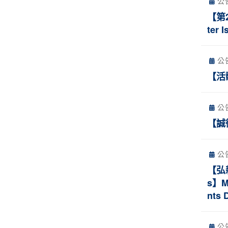
公
【第2
ter 
公
【活
公
【誠
公
【弘
s】Ma
nts 
公