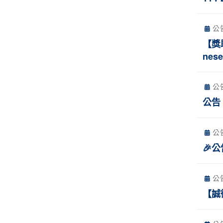
公
【獎
nese
公
公告
公
🎉
公
【誠