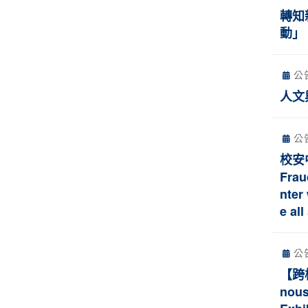
轉知
動」
公
人文
公
校安
Frau
nter
e all
公
【跨校
nous