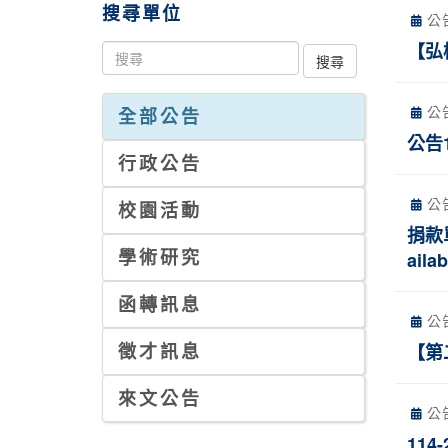
搜尋單位
公
【弘
公
全部公告
公告
行政公告
公
校園活動
捐款單
學術研究
ailab
函轉訊息
公
徵才訊息
【第
來文公告
公
114