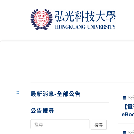
跳
到
主
要
內
容
區
塊
:::
最新消息-全部公告
公
【電子
公告搜尋
eBoo
公