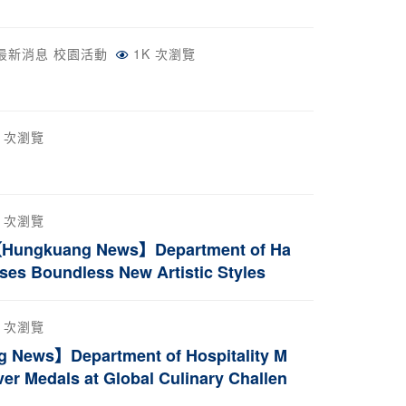
最新消息
校園活動
1K 次瀏覽
2 次瀏覽
6 次瀏覽
ang News】Department of Ha
ses Boundless New Artistic Styles
6 次瀏覽
epartment of Hospitality M
er Medals at Global Culinary Challen