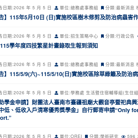
告日期:
2026 年 5 月 5 日
單位:總務處事務組
分類:
最新消息
告】115年5月10日 (日)實施校區樹木修剪及防治病蟲害
告日期:
2026 年 5 月 5 日
單位:招生策略中心
分類:
行政公告
 115學年度四技繁星計畫錄取生報到須知
告日期:
2026 年 5 月 5 日
單位:總務處事務組
分類:
最新消息
】115/5/9(六)~115/5/10(日)實施校區除草綠籬及防
告日期:
2026 年 5 月 5 日
單位:學務處 生活暨住宿輔導組(生住組
助學金申請】財團法人臺南市臺疆祖廟大觀音亭暨祀典興濟
低、低收入戶清寒優秀獎學金」自行郵寄申請“Only for Taiwanes
ort.”
告日期:
2026 年 5 月 5 日
單位:OREI
分類:
學術研究
596