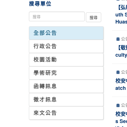
搜尋單位
【弘
uth 
Huas
全部公告
公
行政公告
【敬
cult
校園活動
公
學術研究
校安中
函轉訊息
atch
徵才訊息
公
來文公告
校安
s Se