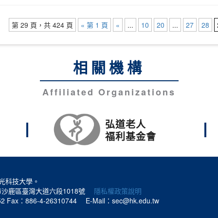
第 29 頁，共 424 頁
« 第 1 頁
«
...
10
20
...
27
28
相關機構
Affiliated Organizations
弘道老人
福利基金會
光科技大學。
中市沙鹿區臺灣大道六段1018號
隱私權政策說明
52
Fax：886-4-26310744
E-Mail：sec@hk.edu.tw