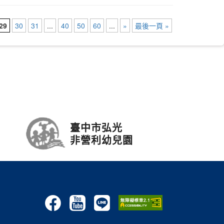
29
30
31
...
40
50
60
...
»
最後一頁 »
臺中市弘光
非營利幼兒園