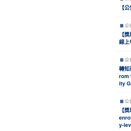
【公
公
【獎
線上申請
公
轉知臺
rom 
ity 
公
【獎
enro
y-le