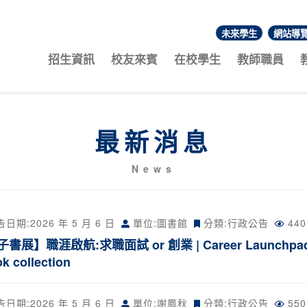
未來學生
網站導
:::
招生資訊
校友來賓
在校學生
教師職員
最新消息
News
告日期:
2026 年 5 月 6 日
單位:圖書館
分類:
行政公告
44
書展】職涯啟航:求職面試 or 創業 | Career Launchpad: Job
k collection
告日期:
2026 年 5 月 6 日
單位:謝鳳秋
分類:
行政公告
55