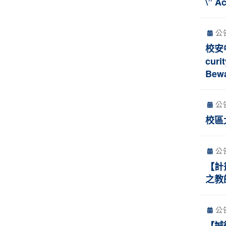
\” A
公
校安
curi
Bewa
公
校區
公
【計
之教
公
【誠