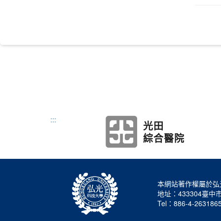
:::
光田
綜合醫院
本網站著作權屬於弘
地址：433304臺
Tel：886-4-263186