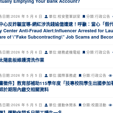
ctually Emptying Your Bank Account?
告日期:
2026 年 5 月 6 日
單位:校安暨軍訓室
分類:
行政公告
中心反詐騙宣導-網紅涉洗錢逾億遭逮！呼籲：當心「假代工」
ty Center Anti-Fraud Alert:Influencer Arrested for La
re of \”Fake Subcontracting\” Job Scams and Beco
告日期:
2026 年 5 月 6 日
單位:總務處機電組
分類:
行政公告
太陽能板維護清洗作業
告日期:
2026 年 5 月 5 日
單位:國際事務處
分類:
行政公告
畫徵件】教育部補助115學年度「技專校院學生出國參加
師於期限內繳交相關資料
告日期:
2026 年 5 月 5 日
單位:運動休閒系
分類:
校園活動
徵】運動休閒系日間工讀生一名