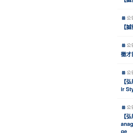
公
【誠
公
徵才
公
【弘新
ir S
公
【弘新
anag
ge