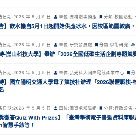
告日期:
2026 年 5 月 5 日
單位:總務處事務組
分類:
校園活動
告】飲水機自5月1日起開始供應冰水，因校區範圍較廣
告日期:
2026 年 5 月 5 日
單位:研究發展處
分類:
學術研究
轉-崑山科技大學】舉辦「2026全國低碳生活企劃專題競賽
告日期:
2026 年 5 月 5 日
單位:弘光科大國際電競產業中心
分
轉】國立陽明交通大學電子競技社辦理「2026聯盟戰棋
名
告日期:
2026 年 5 月 5 日
單位:圖資處知識組
分類:
行政公告
獎徵答Quiz With Prizes】「臺灣學術電子書暨資料
min智慧手錶等！