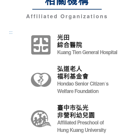
相關機構
Affiliated Organizations
:::
光田
綜合醫院
Kuang Tien General Hospital
弘道老人
福利基金會
Hondao Senior Citizenˊs
Welfare Foundation
臺中市弘光
非營利幼兒園
Affiliated Preschool of
Hung Kuang University