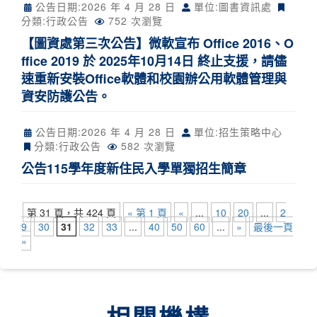
公告日期:
2026 年 4 月 28 日
單位:圖書資訊處
分類:
行政公告
752 次瀏覽
【圖資處第三次公告】微軟宣布 Office 2016、O
ffice 2019 於 2025年10月14日 終止支援，請儘
速重新安裝Office軟體和校園辦公用軟體管理與
資安防護公告。
公告日期:
2026 年 4 月 28 日
單位:招生策略中心
分類:
行政公告
582 次瀏覽
公告115學年度新住民入學單獨招生簡章
第 31 頁，共 424 頁
« 第 1 頁
«
...
10
20
...
2
9
30
31
32
33
...
40
50
60
...
»
最後一頁
»