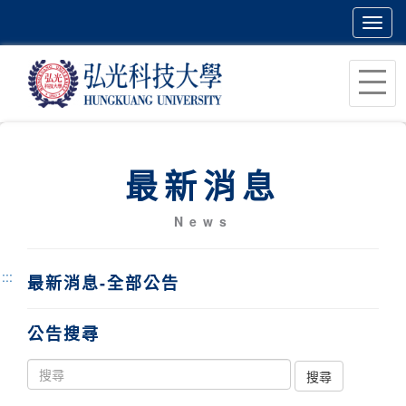
Toggl
navig
跳
到
主
要
內
最新消息
容
區
News
塊
:::
最新消息-全部公告
公告搜尋