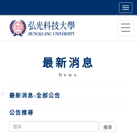
Toggl
navig
跳
到
主
要
內
最新消息
容
區
News
塊
:::
最新消息-全部公告
公告搜尋