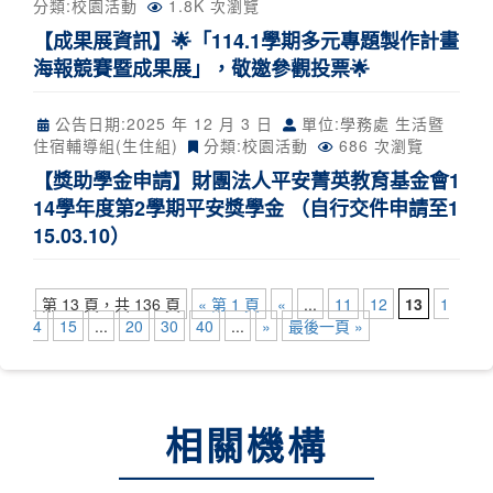
分類:
校園活動
1.8K 次瀏覽
【成果展資訊】🌟「114.1學期多元專題製作計畫
海報競賽暨成果展」，敬邀參觀投票🌟
公告日期:
2025 年 12 月 3 日
單位:學務處 生活暨
住宿輔導組(生住組)
分類:
校園活動
686 次瀏覽
【獎助學金申請】財團法人平安菁英教育基金會1
14學年度第2學期平安獎學金 （自行交件申請至1
15.03.10）
第 13 頁，共 136 頁
« 第 1 頁
«
...
11
12
13
1
4
15
...
20
30
40
...
»
最後一頁 »
相關機構