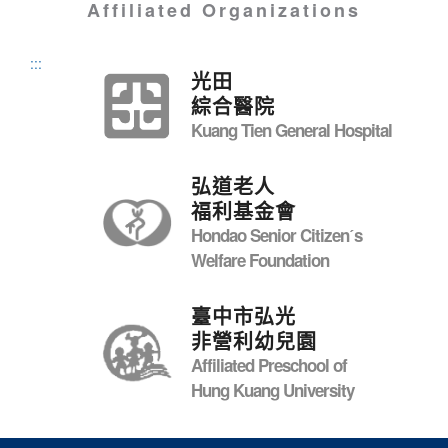
Affiliated Organizations
:::
光田
綜合醫院
Kuang Tien General Hospital
弘道老人
福利基金會
Hondao Senior Citizenˊs
Welfare Foundation
臺中市弘光
非營利幼兒園
Affiliated Preschool of
Hung Kuang University