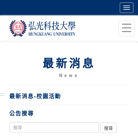
Toggl
navig
跳
到
主
要
內
最新消息
容
區
News
塊
:::
最新消息-校園活動
公告搜尋