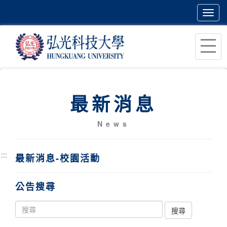
Toggl
navig
跳
到
主
要
內
最新消息
容
區
News
塊
:::
最新消息-校園活動
公告搜尋