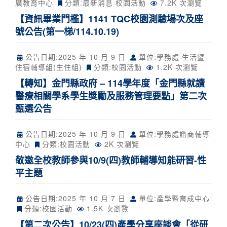
廣教育中心
分類:
最新消息
校園活動
7.2K 次瀏覽
【資訊畢業門檻】1141 TQC校園測驗場次及座
號公告(第一梯/114.10.19)
公告日期:
2025 年 10 月 9 日
單位:學務處 生活暨
住宿輔導組(生住組)
分類:
校園活動
1.2K 次瀏覽
【轉知】金門縣政府 – 114學年度「金門縣就讀
醫療相關學系學生獎勵及服務管理要點」第二次
甄選公告
公告日期:
2025 年 10 月 9 日
單位:學務處諮商輔導
中心
分類:
校園活動
2K 次瀏覽
敬邀全校教師參與10/9(四)教師輔導知能研習-性
平主題
公告日期:
2025 年 10 月 7 日
單位:產學暨育成中心
分類:
校園活動
1.5K 次瀏覽
【第二次公告】10/23(四)產學分享座談會「從研