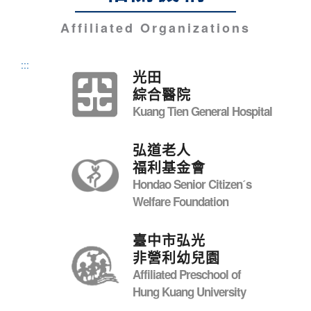
Affiliated Organizations
:::
光田
綜合醫院
Kuang Tien General Hospital
弘道老人
福利基金會
Hondao Senior Citizenˊs
Welfare Foundation
臺中市弘光
非營利幼兒園
Affiliated Preschool of
Hung Kuang University