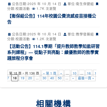
公告日期:
2025 年 10 月 14 日
單位:衛生保健組
分類:
校園活動
1.7K 次瀏覽
【衛保組公告】114年校園公費流感疫苗接種公
告
公告日期:
2025 年 10 月 14 日
單位:教學發展組
分類:
校園活動
1.2K 次瀏覽
【活動公告】114.1學期「提升教師教學知能研習
系列課程」— 從點子到亮點：績優教師的教學實
踐旅程分享會
第 18 頁，共 136 頁
« 第 1 頁
«
...
10
...
16
1
7
18
19
20
...
30
40
50
...
»
最後一頁 »
相關機構