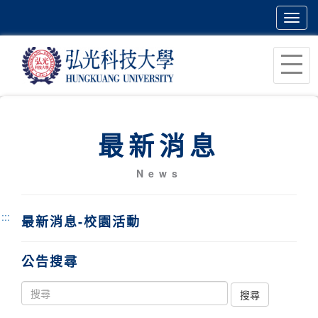
Toggl
navig
跳
到
主
要
內
最新消息
容
區
News
塊
:::
最新消息-校園活動
公告搜尋